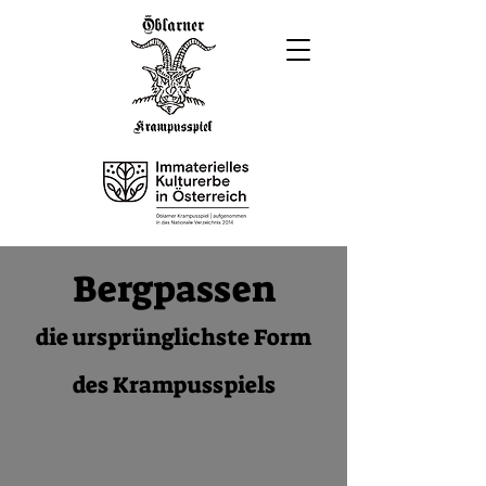
Bergpassen
die ursprünglichste Form
des Krampusspiels