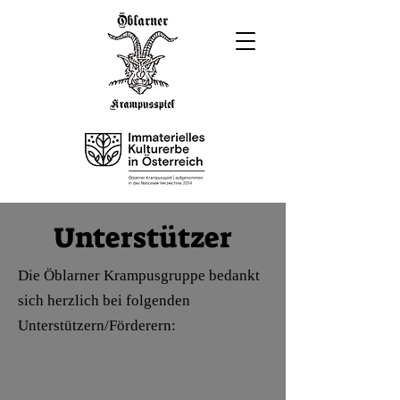
Unterstützer
Die Öblarner Krampusgruppe bedankt
sich herzlich bei folgenden
Unterstützern/Förderern: